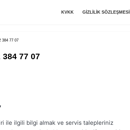
KVKK
GIZLILIK SÖZLEŞMESI
2 384 77 07
2 384 77 07
7
 ile ilgili bilgi almak ve servis talepleriniz