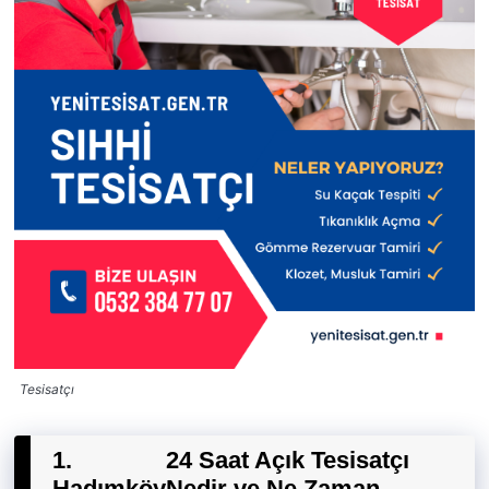
Tesisatçı
1.
24 Saat Açık Tesisatçı
Hadımköy
Nedir ve Ne Zaman