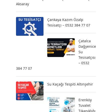
Aksaray
Çankaya Kazım Özalp
Tesisatçı – 0532 384 77 07
Çatalca
Dağyenice
Su
Tesisatçısı
– 0532
384 77 07
Su Kaçağı Tespiti Altınşehir
Erenköy
Tuvalet
Tıkanıklığı