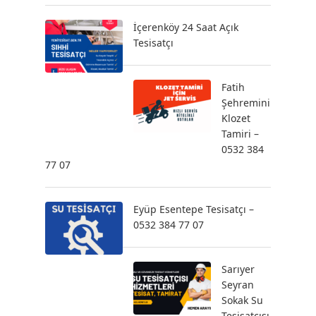
İçerenköy 24 Saat Açık
Tesisatçı
Fatih
Şehremini
Klozet
Tamiri –
0532 384
77 07
Eyüp Esentepe Tesisatçı –
0532 384 77 07
Sarıyer
Seyran
Sokak Su
Tesisatçısı