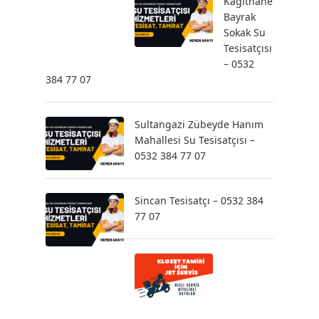
Kağıthane
Bayrak
Sokak Su
Tesisatçısı
– 0532
384 77 07
Sultangazi Zübeyde Hanım
Mahallesi Su Tesisatçısı –
0532 384 77 07
Sincan Tesisatçı – 0532 384
77 07