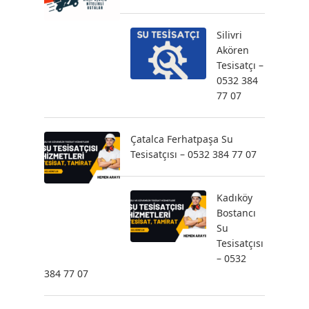
Silivri
Akören
Tesisatçı –
0532 384
77 07
Çatalca Ferhatpaşa Su
Tesisatçısı – 0532 384 77 07
Kadıköy
Bostancı
Su
Tesisatçısı
– 0532
384 77 07