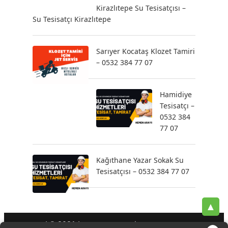
Kirazlıtepe Su Tesisatçısı –
Su Tesisatçı Kirazlıtepe
Sarıyer Kocataş Klozet Tamiri
– 0532 384 77 07
Hamidiye
Tesisatçı –
0532 384
77 07
Kağıthane Yazar Sokak Su
Tesisatçısı – 0532 384 77 07
▲
| © 2021 |
-
-
-
Tesisatçı
Acil Tesisatçı
İstanbul Tesisatçı
Klozet