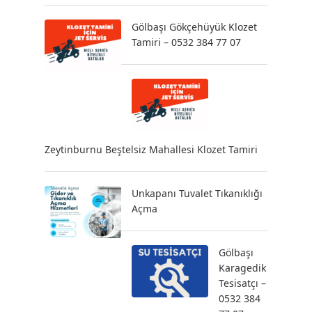
Gölbaşı Gökçehüyük Klozet
Tamiri – 0532 384 77 07
Zeytinburnu Beştelsiz Mahallesi Klozet Tamiri
Unkapanı Tuvalet Tıkanıklığı
Açma
Gölbaşı
Karagedik
Tesisatçı –
0532 384