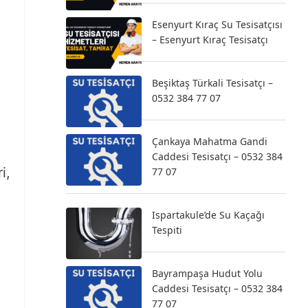
Esenyurt Kıraç Su Tesisatçısı
– Esenyurt Kıraç Tesisatçı
Beşiktaş Türkali Tesisatçı –
0532 384 77 07
Çankaya Mahatma Gandi
Caddesi Tesisatçı – 0532 384
i,
77 07
Ispartakule’de Su Kaçağı
Tespiti
Bayrampaşa Hudut Yolu
Caddesi Tesisatçı – 0532 384
77 07