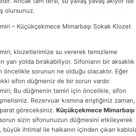
dir. Ancak tam tersi, su yavaş yavaş akıyor ise
ş olursunuz.
miri – Küçükçekmece Mimarbaşı Sokak Klozet
ri; klozetlerimize su vererek temizleme
n yarı yolda bırakabiliyor. Sifonların bir aksaklık
ncelikle sorunun ne olduğu olacaktır. Eğer
ki sifon düğmeniz de bir sorun vardır.
i; Bu düğmenin tamiri için öncelikle, sifon
şmelisiniz. Rezervuar kısmına eriştiğiniz zaman,
aparat göreceksiniz.
Küçükçekmece Mimarbaşı
r sorun sizin sifonunuzun düğmesini etkileyerek
, büyük ihtimal ile halkanın içinden çıkan kablol