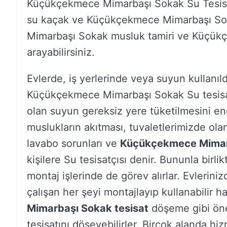
Küçükçekmece Mimarbaşı Sokak Su Tesisat
su kaçak ve Küçükçekmece Mimarbaşı Sok
Mimarbaşı Sokak musluk tamiri ve Küçükçe
arayabilirsiniz.
Evlerde, iş yerlerinde veya suyun kullanıld
Küçükçekmece Mimarbaşı Sokak Su tesisatç
olan suyun gereksiz yere tüketilmesini eng
muslukların akıtması, tuvaletlerimizde olan 
lavabo sorunları ve
Küçükçekmece Mimarb
kişilere Su tesisatçısı denir. Bununla bir
montaj işlerinde de görev alırlar. Evleriniz
çalışan her şeyi montajlayıp kullanabilir ha
Mimarbaşı Sokak tesisat
döşeme gibi önem
tesisatını döşeyebilirler. Birçok alanda hi