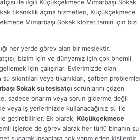
çısı ile ilgili Küçükçekmece Mimarbaşı Sokak
ak tıkanıklık açma hizmetleri, Küçükçekmece
kmece Mimarbaşı Sokak klozet tamiri için bizi
ığı her yerde görev alan bir meslektir.
ısı, bizim için ve dünyamız için çok önemli
ellemek için çalışırlar. Evlerimizde olan
su sıkıntıları veya tıkanıkları, şofben problemler
aşı Sokak su tesisatçı
sorunlarını çözen
likte, sadece onarım veya sorun giderme değil
de veya iş yerlerinizde kullanacağınız su ile
le getirebilirler. Ek olarak,
Küçükçekmece
li işlerde de görev alarak her türlü binanın su
zmet sunarak insanlara çok yarım eden kişilerdir.