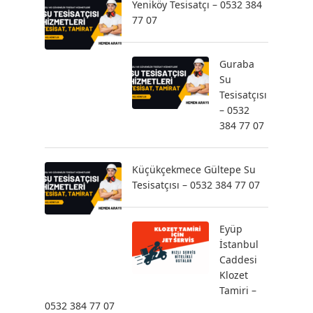
Yeniköy Tesisatçı – 0532 384
77 07
Guraba
Su
Tesisatçısı
– 0532
384 77 07
Küçükçekmece Gültepe Su
Tesisatçısı – 0532 384 77 07
Eyüp
İstanbul
Caddesi
Klozet
Tamiri –
0532 384 77 07