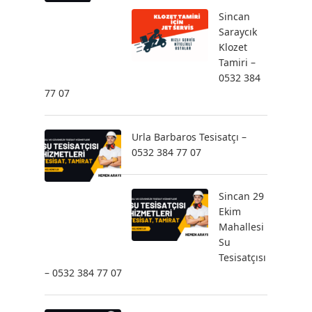
Sincan
Saraycık
Klozet
Tamiri –
0532 384
77 07
Urla Barbaros Tesisatçı –
0532 384 77 07
Sincan 29
Ekim
Mahallesi
Su
Tesisatçısı
– 0532 384 77 07