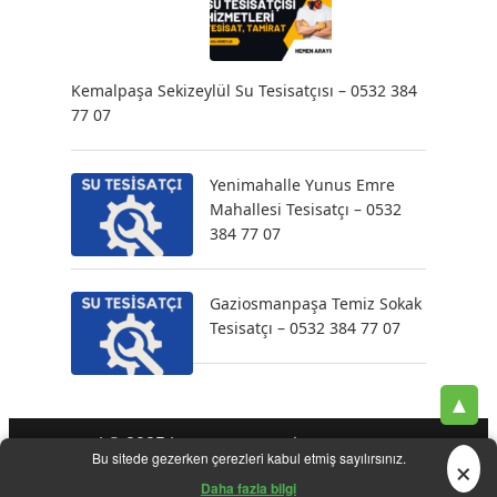
Kemalpaşa Sekizeylül Su Tesisatçısı – 0532 384
77 07
Yenimahalle Yunus Emre
Mahallesi Tesisatçı – 0532
384 77 07
Gaziosmanpaşa Temiz Sokak
Tesisatçı – 0532 384 77 07
▲
| © 2025 |
-
-
-
Tesisatçı
Acil Tesisatçı
İstanbul Tesisatçı
Klozet
×
Bu sitede gezerken çerezleri kabul etmiş sayılırsınız.
-
-
-
-
Tamiri
Su Kaçak Tespiti
Su Tesisatçı
Su Tesisat Hizmetleri
-
Tıkanıklık Açma
Yeni Tesisat Hizmetleri
Daha fazla bilgi