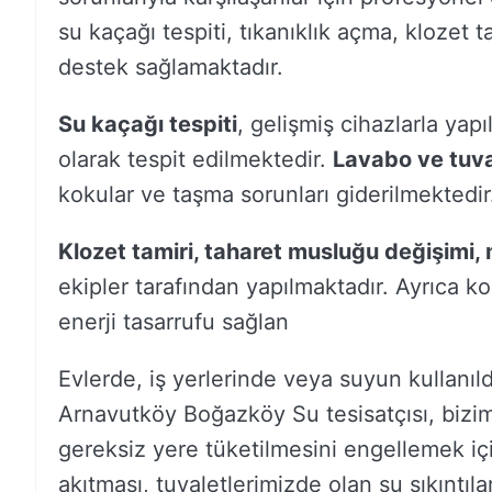
su kaçağı tespiti, tıkanıklık açma, klozet 
destek sağlamaktadır.
Su
kaçağı
tespiti
,
gelişmiş
cihazlarla
yapı
olarak
tespit
edilmektedir
.
Lavabo
ve
tuv
kokular
ve
taşma
sorunları
giderilmektedir
Klozet tamiri, taharet musluğu değişimi,
ekipler tarafından yapılmaktadır. Ayrıca ko
enerji tasarrufu sağlan
Evlerde, iş yerlerinde veya suyun kullanıld
Arnavutköy Boğazköy Su tesisatçısı, bizi
gereksiz yere tüketilmesini engellemek için
akıtması, tuvaletlerimizde olan su sıkıntıla