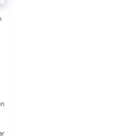
n
ın
ar