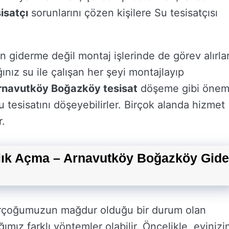
isatçı
sorunlarını çözen kişilere Su tesisatçısı
 giderme değil montaj işlerinde de görev alırlar
ınız su ile çalışan her şeyi montajlayıp
rnavutköy Boğazköy tesisat
döşeme gibi önem
u tesisatını döşeyebilirler. Birçok alanda hizmet
r.
lık Açma – Arnavutköy Boğazköy Gide
irçoğumuzun mağdur olduğu bir durum olan
mız farklı yöntemler olabilir. Öncelikle, evinizi