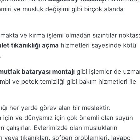
tamiri ve musluk değişimi gibi birçok alanda
lmakta
ve
kırma
işlemi
olmadan
sızıntılar
noktas
alet
tıkanıklığı
açma
hizmetleri
sayesinde
kötü
.
 mutfak bataryası montajı
gibi işlemler de uzma
mbi ve petek temizliği gibi bakım hizmetleri ile
ığı her yerde görev alan bir meslektir.
m için ve dünyamız için çok önemli olan suyun
 çalışırlar. Evlerimizde olan muslukların
rı veya tıkanıkları, şofben problemleri, lavabo