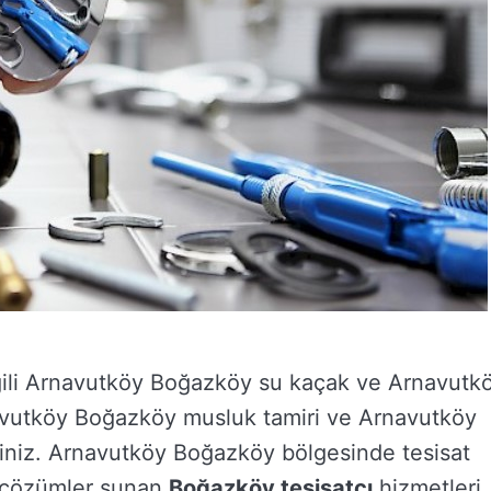
lgili Arnavutköy Boğazköy su kaçak ve Arnavutk
navutköy Boğazköy musluk tamiri ve Arnavutköy
rsiniz. Arnavutköy Boğazköy bölgesinde tesisat
el çözümler sunan
Boğazköy tesisatçı
hizmetleri,