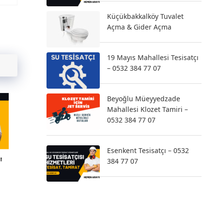
Küçükbakkalköy Tuvalet
Açma & Gider Açma
19 Mayıs Mahallesi Tesisatçı
– 0532 384 77 07
Beyoğlu Müeyyedzade
Mahallesi Klozet Tamiri –
0532 384 77 07
Esenkent Tesisatçı – 0532
384 77 07