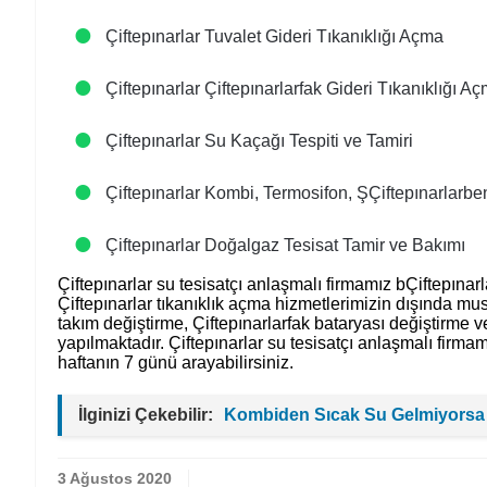
Çiftepınarlar Tuvalet Gideri Tıkanıklığı Açma
Çiftepınarlar Çiftepınarlarfak Gideri Tıkanıklığı A
Çiftepınarlar Su Kaçağı Tespiti ve Tamiri
Çiftepınarlar Kombi, Termosifon, ŞÇiftepınarlarbe
Çiftepınarlar Doğalgaz Tesisat Tamir ve Bakımı
Çiftepınarlar su tesisatçı anlaşmalı firmamız bÇiftepınarla
Çiftepınarlar tıkanıklık açma hizmetlerimizin dışında musl
takım değiştirme, Çiftepınarlarfak bataryası değiştirme ve
yapılmaktadır. Çiftepınarlar su tesisatçı anlaşmalı firmam
haftanın 7 günü arayabilirsiniz.
İlginizi Çekebilir:
Kombiden Sıcak Su Gelmiyorsa
3 Ağustos 2020