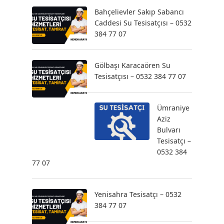
Bahçelievler Sakıp Sabancı
Caddesi Su Tesisatçısı – 0532
384 77 07
Gölbaşı Karacaören Su
Tesisatçısı – 0532 384 77 07
Ümraniye
Aziz
Bulvarı
Tesisatçı –
0532 384
77 07
Yenisahra Tesisatçı – 0532
384 77 07