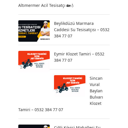
Altımermer Acil Tesisatçı 🏡💧
Beylikdüzü Marmara
Caddesi Su Tesisatçısı – 0532
384 77 07
Eymir Klozet Tamiri – 0532
384 77 07
Sincan
Vural
Baylan
Bulvarı
Klozet
Tamiri – 0532 384 77 07
Çiğli Köyiçi Mahallesi Su