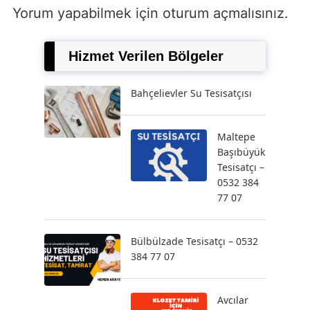
Yorum yapabilmek için
oturum açmalısınız
.
Hizmet Verilen Bölgeler
Bahçelievler Su Tesisatçısı
Maltepe
Başıbüyük
Tesisatçı –
0532 384
77 07
Bülbülzade Tesisatçı – 0532
384 77 07
Avcılar