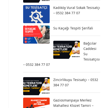
Kadıköy Vural Sokak Tesisatçı
– 0532 384 77 07
Su Kaçağı Tespiti Şerifali
Bağcılar
Caddesi
Su
Tesisatçısı
– 0532 384 77 07
Zincirlikuyu Tesisatçı – 0532
384 77 07
Gaziosmanpaşa Merkez
Mahallesi Klozet Tamiri –