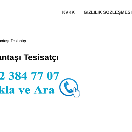
KVKK
GIZLILIK SÖZLEŞMESI
antaşı Tesisatçı
antaşı Tesisatçı