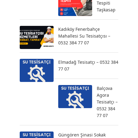
Tespiti
Taşkasap
Kadıköy Fenerbahçe
Mahallesi Su Tesisatçısı –
0532 384 77 07
Elmadağ Tesisatçı – 0532 384
77 07
Balçova
Agora
Tesisatçı –
0532 384
77 07
Güngören Şinasi Sokak