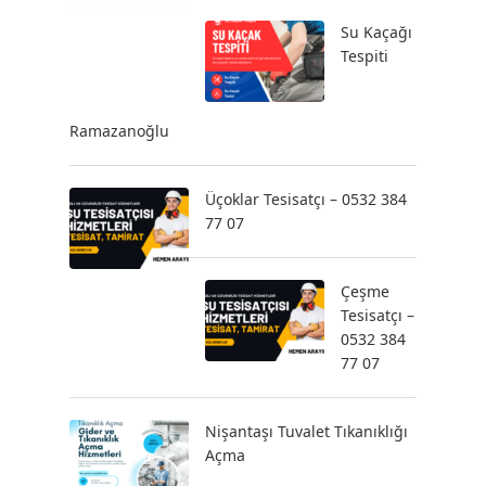
Su Kaçağı
Tespiti
Ramazanoğlu
Üçoklar Tesisatçı – 0532 384
77 07
Çeşme
Tesisatçı –
0532 384
77 07
Nişantaşı Tuvalet Tıkanıklığı
Açma