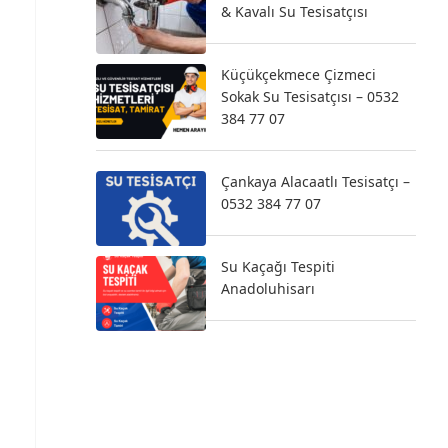
& Kavalı Su Tesisatçısı
Küçükçekmece Çizmeci
Sokak Su Tesisatçısı – 0532
384 77 07
Çankaya Alacaatlı Tesisatçı –
0532 384 77 07
Su Kaçağı Tespiti
Anadoluhisarı