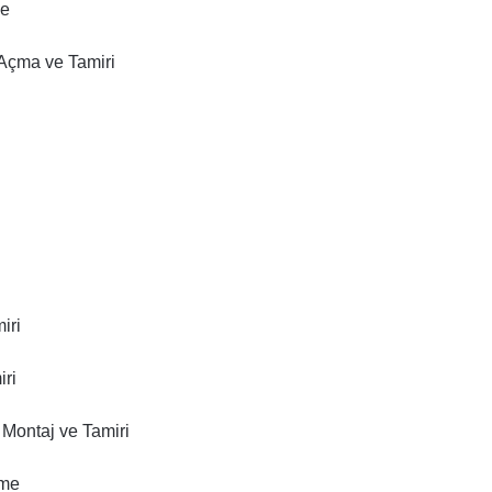
me
 Açma ve Tamiri
iri
iri
 Montaj ve Tamiri
eme