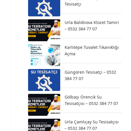
Tesisatçı
Urla Balıklıova Klozet Tamiri
– 0532 384 77 07
Karlıtepe Tuvalet Tıkanıklığı
Açma
Güngören Tesisatçı – 0532
384 77 07
Gölbaşı Örencik Su
Tesisatçısı – 0532 384 77 07
Urla Çamlıçay Su Tesisatçısı
– 0532 384 77 07