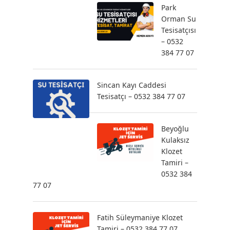
Park
Orman Su
Tesisatçısı
– 0532
384 77 07
Sincan Kayı Caddesi
Tesisatçı – 0532 384 77 07
Beyoğlu
Kulaksız
Klozet
Tamiri –
0532 384
77 07
Fatih Süleymaniye Klozet
Tamiri – 0532 384 77 07