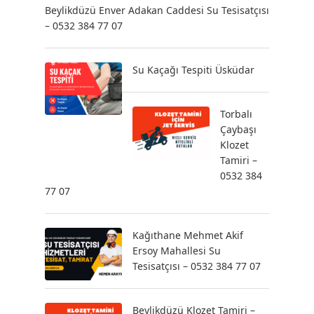
Beylikdüzü Enver Adakan Caddesi Su Tesisatçısı
– 0532 384 77 07
Su Kaçağı Tespiti Üsküdar
Torbalı
Çaybaşı
Klozet
Tamiri –
0532 384
77 07
Kağıthane Mehmet Akif
Ersoy Mahallesi Su
Tesisatçısı – 0532 384 77 07
Beylikdüzü Klozet Tamiri –