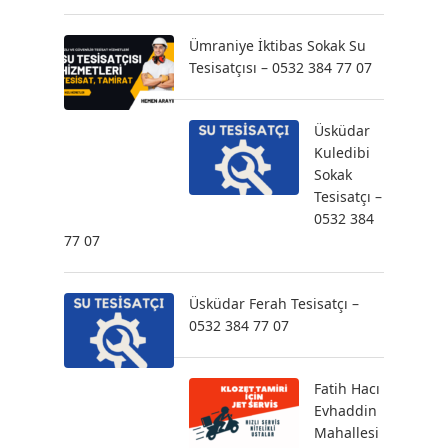
Ümraniye İktibas Sokak Su
Tesisatçısı – 0532 384 77 07
Üsküdar
Kuledibi
Sokak
Tesisatçı –
0532 384
77 07
Üsküdar Ferah Tesisatçı –
0532 384 77 07
Fatih Hacı
Evhaddin
Mahallesi