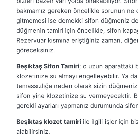
bizleri bazen yarı yolda bırakabiliyor. Si
bakmamız gereken öncelikle sorunun ne o
gitmemesi ise demekki sifon düğmeniz de b
düğmenin tamiri için öncelikle, sifon kapa
Rezervuar kısmına eriştiğiniz zaman, diğe
göreceksiniz.
Beşiktaş Sifon Tamiri
; o uzun aparattaki 
klozetinize su almayı engelleyebilir. Ya da
temassızlığa neden olarak sizin düğmeniz
sifon yine klozetinize su vermeyecektir. B
gerekli ayarları yapmanız durumunda sifon t
Beşiktaş klozet tamiri
ile ilgili işler için
alabilirsiniz.