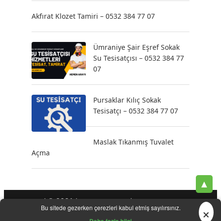
Akfırat Klozet Tamiri – 0532 384 77 07
Ümraniye Şair Eşref Sokak
Su Tesisatçısı – 0532 384 77
07
Pursaklar Kılıç Sokak
Tesisatçı – 0532 384 77 07
Maslak Tıkanmış Tuvalet
Açma
▲
| © 2021 |
-
-
-
Tesisatçı
Acil Tesisatçı
İstanbul Tesisatçı
Klozet
×
Bu sitede gezerken çerezleri kabul etmiş sayılırsınız.
-
-
-
-
Tamiri
Su Kaçak Tespiti
Su Tesisatçı
Su Tesisat Hizmetleri
-
Tıkanıklık Açma
Yeni Tesisat Hizmetleri