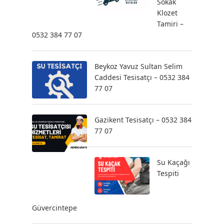
Sokak
Klozet
Tamiri –
0532 384 77 07
Beykoz Yavuz Sultan Selim
Caddesi Tesisatçı – 0532 384
77 07
Gazikent Tesisatçı – 0532 384
77 07
Su Kaçağı
Tespiti
Güvercintepe