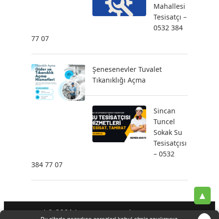
Mahallesi
Tesisatçı –
0532 384
77 07
Şenesenevler Tuvalet
Tıkanıklığı Açma
Sincan
Tuncel
Sokak Su
Tesisatçısı
– 0532
384 77 07
▲
| © 2021 |
-
-
-
Tesisatçı
Acil Tesisatçı
İstanbul Tesisatçı
Klozet
Bu sitede gezerken çerezleri kabul etmiş sayılırsınız.