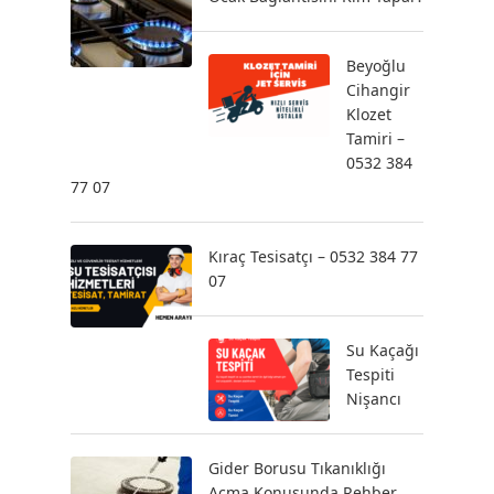
Beyoğlu
Cihangir
Klozet
Tamiri –
0532 384
77 07
Kıraç Tesisatçı – 0532 384 77
07
Su Kaçağı
Tespiti
Nişancı
Gider Borusu Tıkanıklığı
Açma Konusunda Rehber