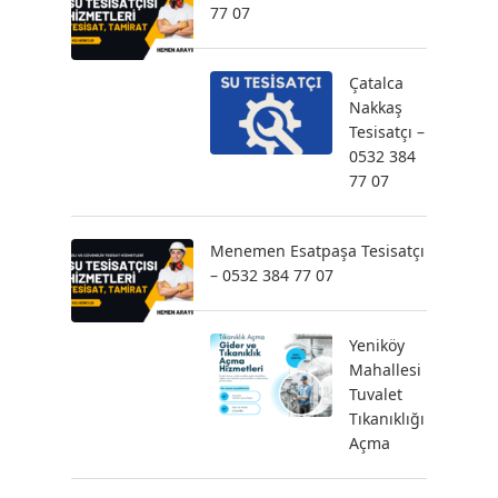
77 07
Çatalca
Nakkaş
Tesisatçı –
0532 384
77 07
Menemen Esatpaşa Tesisatçı
– 0532 384 77 07
Yeniköy
Mahallesi
Tuvalet
Tıkanıklığı
Açma