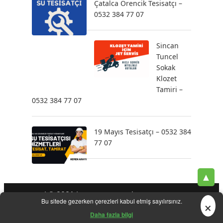
Çatalca Örencik Tesisatçı –
0532 384 77 07
Sincan
Tuncel
Sokak
Klozet
Tamiri –
0532 384 77 07
19 Mayıs Tesisatçı – 0532 384
77 07
▲
| © 2021 |
-
-
-
Tesisatçı
Acil Tesisatçı
İstanbul Tesisatçı
Klozet
×
Bu sitede gezerken çerezleri kabul etmiş sayılırsınız.
-
-
-
-
Tamiri
Su Kaçak Tespiti
Su Tesisatçı
Su Tesisat Hizmetleri
-
Tıkanıklık Açma
Yeni Tesisat Hizmetleri
Daha fazla bilgi