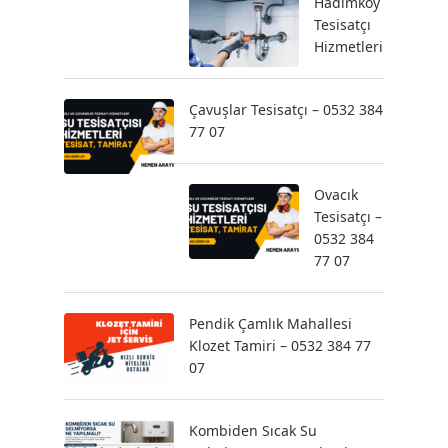
Hadımköy
Tesisatçı
Hizmetleri
Çavuşlar Tesisatçı – 0532 384
77 07
Ovacık
Tesisatçı –
0532 384
77 07
Pendik Çamlık Mahallesi
Klozet Tamiri – 0532 384 77
07
Kombiden Sıcak Su