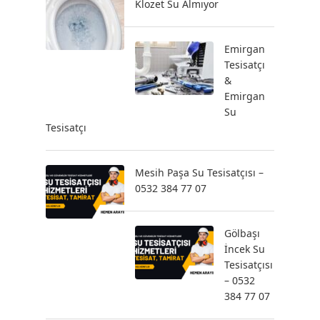
Klozet Su Almıyor
Emirgan
Tesisatçı
&
Emirgan
Su
Tesisatçı
Mesih Paşa Su Tesisatçısı –
0532 384 77 07
Gölbaşı
İncek Su
Tesisatçısı
– 0532
384 77 07