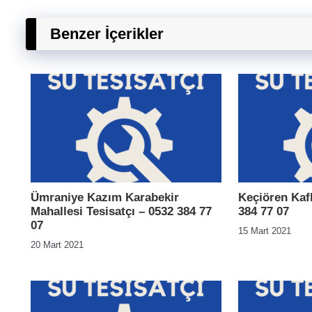
Benzer İçerikler
Ümraniye Kazım Karabekir
Keçiören Kafk
Mahallesi Tesisatçı – 0532 384 77
384 77 07
07
15 Mart 2021
20 Mart 2021