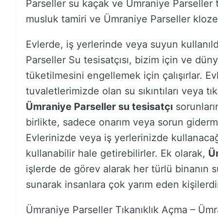
Parseller su kaçak ve Ümraniye Parseller t
musluk tamiri ve Ümraniye Parseller klozet t
Evlerde, iş yerlerinde veya suyun kullanıl
Parseller Su tesisatçısı, bizim için ve dü
tüketilmesini engellemek için çalışırlar. E
tuvaletlerimizde olan su sıkıntıları veya tı
Ümraniye Parseller su tesisatçı
sorunların
birlikte, sadece onarım veya sorun giderme
Evlerinizde veya iş yerlerinizde kullanacağ
kullanabilir hale getirebilirler. Ek olarak,
Üm
işlerde de görev alarak her türlü binanın s
sunarak insanlara çok yarım eden kişilerdi
Ümraniye Parseller Tıkanıklık Açma – Ümr