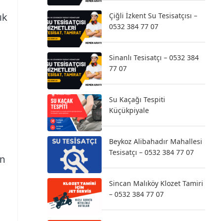
Çiğli İzkent Su Tesisatçısı –
ık
0532 384 77 07
Sinanlı Tesisatçı – 0532 384
77 07
Su Kaçağı Tespiti
Küçükpiyale
Beykoz Alibahadır Mahallesi
Tesisatçı – 0532 384 77 07
ın
Sincan Malıköy Klozet Tamiri
– 0532 384 77 07