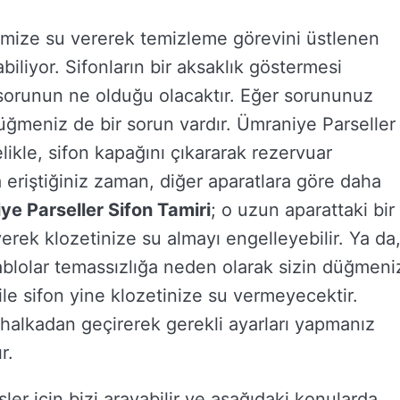
rimize su vererek temizleme görevini üstlenen
abiliyor. Sifonların bir aksaklık göstermesi
orunun ne olduğu olacaktır. Eğer sorununuz
ğmeniz de bir sorun vardır. Ümraniye Parseller
likle, sifon kapağını çıkararak rezervuar
 eriştiğiniz zaman, diğer aparatlara göre daha
e Parseller Sifon Tamiri
; o uzun aparattaki bir
rek klozetinize su almayı engelleyebilir. Ya da
ablolar temassızlığa neden olarak sizin düğmeni
le sifon yine klozetinize su vermeyecektir.
 halkadan geçirerek gerekli ayarları yapmanız
r.
i işler için bizi arayabilir ve aşağıdaki konularda