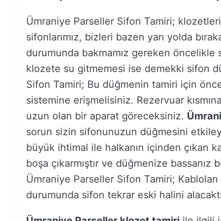
Ümraniye Parseller Sifon Tamiri; klozetle
sifonlarımız, bizleri bazen yarı yolda bırak
durumunda bakmamız gereken öncelikle s
klozete su gitmemesi ise demekki sifon dü
Sifon Tamiri; Bu düğmenin tamiri için önce
sistemine erişmelisiniz. Rezervuar kısmına
uzun olan bir aparat göreceksiniz.
Ümraniy
sorun sizin sifonunuzun düğmesini etkileye
büyük ihtimal ile halkanın içinden çıkan k
boşa çıkarmıştır ve düğmenize bassanız bi
Ümraniye Parseller Sifon Tamiri; Kabloları
durumunda sifon tekrar eski halini alacaktı
Ümraniye Parseller klozet tamiri
ile ilgil