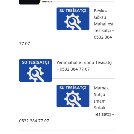
Beykoz
Göksu
Mahallesi
Tesisatçı –
0532 384
77 07
Yenimahalle İnönü Tesisatçı
– 0532 384 77 07
Mamak
Sütçü
İmam
Sokak
Tesisatçı –
0532 384 77 07