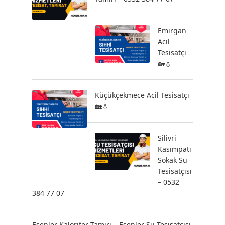
Emirgan
Acil
Tesisatçı
🏡💧
Küçükçekmece Acil Tesisatçı
🏡💧
Silivri
Kasımpatı
Sokak Su
Tesisatçısı
– 0532
384 77 07
Esenler Kalorifer Tamiri – Esenler Su Tesisatçısı