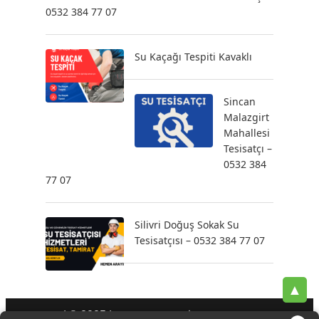
0532 384 77 07
Su Kaçağı Tespiti Kavaklı
Sincan
Malazgirt
Mahallesi
Tesisatçı –
0532 384
77 07
Silivri Doğuş Sokak Su
Tesisatçısı – 0532 384 77 07
▲
| © 2025 |
-
-
-
Tesisatçı
Acil Tesisatçı
İstanbul Tesisatçı
Klozet