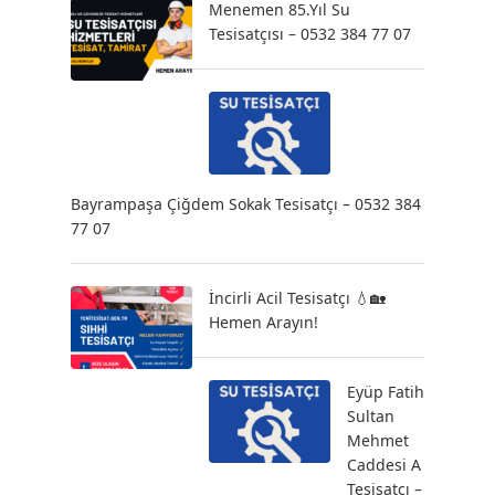
Menemen 85.Yıl Su
Tesisatçısı – 0532 384 77 07
Bayrampaşa Çiğdem Sokak Tesisatçı – 0532 384
77 07
İncirli Acil Tesisatçı 💧🏡
Hemen Arayın!
Eyüp Fatih
Sultan
Mehmet
Caddesi A
Tesisatçı –