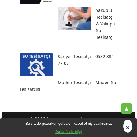
Yakuplu
Tesisatçı
& Yakuplu
Su
Tesisatçı
Sarıyer Tesisatçı – 0532 384
77 07
Maden Tesisatçı – Maden Su
Tesisatçısı
▲
| © 2020 |
-
-
-
Tesisatçı
Acil Tesisatçı
İstanbul Tesisatçı
Klozet
×
Bu sitede gezerken çerezleri kabul etmiş sayılırsınız.
-
-
-
-
Tamiri
Su Kaçak Tespiti
Su Tesisatçı
Su Tesisat Hizmetleri
-
Tıkanıklık Açma
Yeni Tesisat Hizmetleri
Daha fazla bilgi