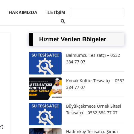
HAKKIMIZDA
İLETIŞIM
Hizmet Verilen Bölgeler
Balmumcu Tesisatçı – 0532
384 77 07
Konak Kültür Tesisatçı – 0532
384 77 07
Büyükçekmece Örnek Sitesi
Tesisatçı – 0532 384 77 07
et
Hadımköy Tesisatçı: Şimdi