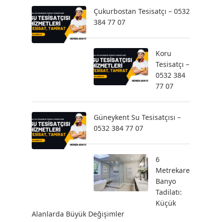
Çukurbostan Tesisatçı – 0532
384 77 07
Koru
Tesisatçı –
0532 384
77 07
Güneykent Su Tesisatçısı –
0532 384 77 07
6
Metrekare
Banyo
Tadilatı:
Küçük
Alanlarda Büyük Değişimler