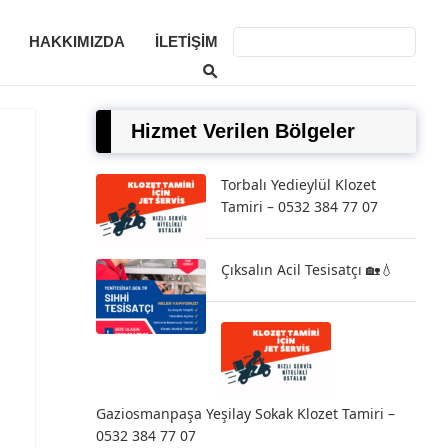
HAKKIMIZDA
İLETIŞIM
Hizmet Verilen Bölgeler
Torbalı Yedieylül Klozet
Tamiri – 0532 384 77 07
Çıksalın Acil Tesisatçı 🏡💧
Gaziosmanpaşa Yeşilay Sokak Klozet Tamiri –
0532 384 77 07