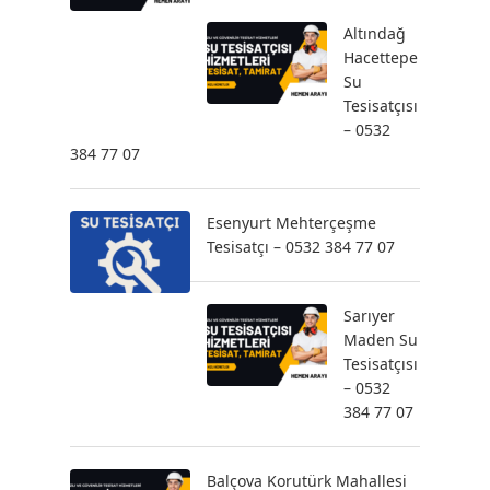
Altındağ
Hacettepe
Su
Tesisatçısı
– 0532
384 77 07
Esenyurt Mehterçeşme
Tesisatçı – 0532 384 77 07
Sarıyer
Maden Su
Tesisatçısı
– 0532
384 77 07
Balçova Korutürk Mahallesi