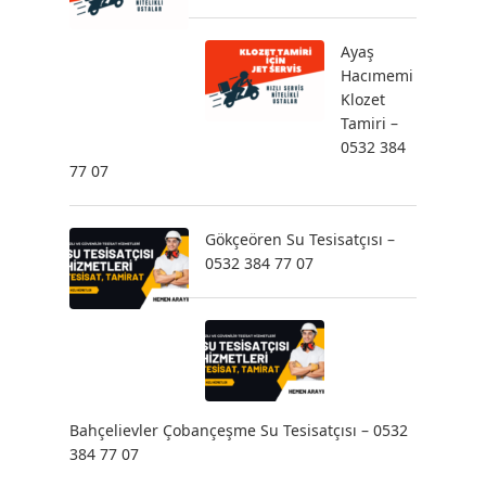
Ayaş
Hacımemi
Klozet
Tamiri –
0532 384
77 07
Gökçeören Su Tesisatçısı –
0532 384 77 07
Bahçelievler Çobançeşme Su Tesisatçısı – 0532
384 77 07