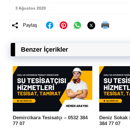
3 Ağustos 2020
Paylaş
Benzer İçerikler
Demircikara Tesisatçı – 0532 384
Deniz Sokak S
77 07
384 77 07