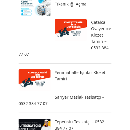
Tıkanıklığı Açma
Çatalca
Ovayenice
Klozet
Tamiri –
0532 384
77 07
Yenimahalle Işınlar Klozet
Tamiri
Sarıyer Maslak Tesisatçı –
0532 384 77 07
Tepeüstü Tesisatçı – 0532
384 77 07