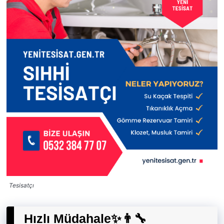
Tesisatçı
Hızlı Müdahale✨👨‍🔧