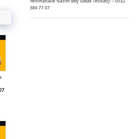
Yenimahalle Nazım Bey Sokak Tesisatçı – 0532
384 77 07
07