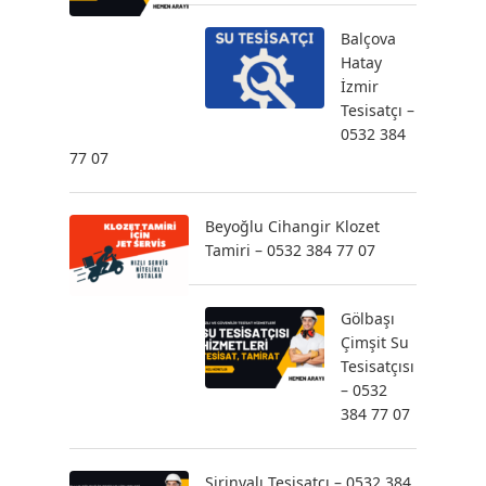
Balçova
Hatay
İzmir
Tesisatçı –
0532 384
77 07
Beyoğlu Cihangir Klozet
Tamiri – 0532 384 77 07
Gölbaşı
Çimşit Su
Tesisatçısı
– 0532
384 77 07
Şirinyalı Tesisatçı – 0532 384