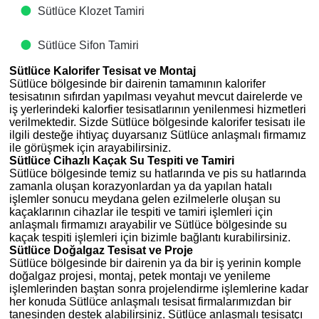
Sütlüce Klozet Tamiri
Sütlüce Sifon Tamiri
Sütlüce Kalorifer Tesisat ve Montaj
Sütlüce bölgesinde bir dairenin tamamının kalorifer
tesisatının sıfırdan yapılması veyahut mevcut dairelerde ve
iş yerlerindeki kalorfier tesisatlarının yenilenmesi hizmetleri
verilmektedir. Sizde Sütlüce bölgesinde kalorifer tesisatı ile
ilgili desteğe ihtiyaç duyarsanız Sütlüce anlaşmalı firmamız
ile görüşmek için arayabilirsiniz.
Sütlüce Cihazlı Kaçak Su Tespiti ve Tamiri
Sütlüce bölgesinde temiz su hatlarında ve pis su hatlarında
zamanla oluşan korazyonlardan ya da yapılan hatalı
işlemler sonucu meydana gelen ezilmelerle oluşan su
kaçaklarının cihazlar ile tespiti ve tamiri işlemleri için
anlaşmalı firmamızı arayabilir ve Sütlüce bölgesinde su
kaçak tespiti işlemleri için bizimle bağlantı kurabilirsiniz.
Sütlüce Doğalgaz Tesisat ve Proje
Sütlüce bölgesinde bir dairenin ya da bir iş yerinin komple
doğalgaz projesi, montaj, petek montajı ve yenileme
işlemlerinden baştan sonra projelendirme işlemlerine kadar
her konuda Sütlüce anlaşmalı tesisat firmalarımızdan bir
tanesinden destek alabilirsiniz. Sütlüce anlaşmalı tesisatçı