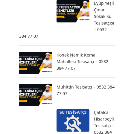
Eyüp Yeşil
Çınar
Sokak Su
Tesisatçısı
– 0532
384 77 07
Konak Namık Kemal
Mahallesi Tesisatçı – 0532
384 77 07
Muhittin Tesisatçı – 0532 384
77 07
Çatalca
Hisarbeyli
Tesisatçı –
0532 384