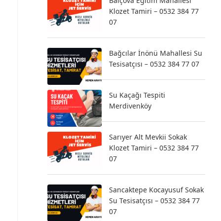
Balçova Eğitim Mahallesi
Klozet Tamiri – 0532 384 77
07
Bağcılar İnönü Mahallesi Su
Tesisatçısı – 0532 384 77 07
Su Kaçağı Tespiti
Merdivenköy
Sarıyer Alt Mevkii Sokak
Klozet Tamiri – 0532 384 77
07
Sancaktepe Kocayusuf Sokak
Su Tesisatçısı – 0532 384 77
07