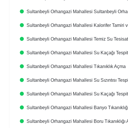
Sultanbeyli Orhangazi Mahallesi Sultanbeyli Orha
Sultanbeyli Orhangazi Mahallesi Kalorifer Tamiri 
Sultanbeyli Orhangazi Mahallesi Temiz Su Tesisat
Sultanbeyli Orhangazi Mahallesi Su Kaçağı Tespit
Sultanbeyli Orhangazi Mahallesi Tıkanıklık Açma
Sultanbeyli Orhangazi Mahallesi Su Sızıntısı Tespi
Sultanbeyli Orhangazi Mahallesi Su Kaçağı Tespit
Sultanbeyli Orhangazi Mahallesi Banyo Tıkanıkl
Sultanbeyli Orhangazi Mahallesi Boru Tıkanıklığı