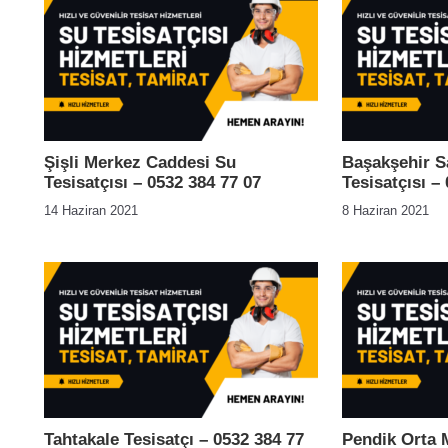
Şişli Merkez Caddesi Su
Başakşehir S
Tesisatçısı – 0532 384 77 07
Tesisatçısı –
14 Haziran 2021
8 Haziran 2021
Tahtakale Tesisatçı – 0532 384 77
Pendik Orta 