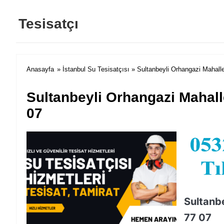
Tesisatçı
Anasayfa
»
İstanbul Su Tesisatçısı
» Sultanbeyli Orhangazi Mahalle
Sultanbeyli Orhangazi Mahall
07
Sultanb
77 07