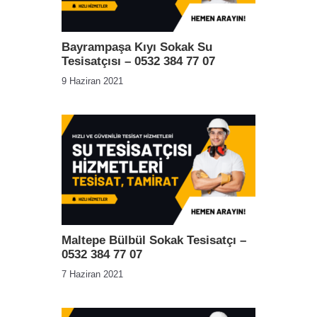
Bayrampaşa Kıyı Sokak Su
Tesisatçısı – 0532 384 77 07
9 Haziran 2021
Maltepe Bülbül Sokak Tesisatçı –
0532 384 77 07
7 Haziran 2021