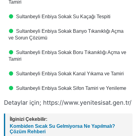
Tamiri
Sultanbeyli Enbiya Sokak Su Kaçağı Tespiti
Sultanbeyli Enbiya Sokak Banyo Tıkanıklığı Açma
ve Sorun Çözümü
Sultanbeyli Enbiya Sokak Boru Tıkanıklığı Açma ve
Tamiri
Sultanbeyli Enbiya Sokak Kanal Yıkama ve Tamiri
Sultanbeyli Enbiya Sokak Sifon Tamiri ve Yenileme
Detaylar için; https://www.yenitesisat.gen.tr/
İlginizi Çekebilir:
Kombiden Sıcak Su Gelmiyorsa Ne Yapılmalı?
Çözüm Rehberi