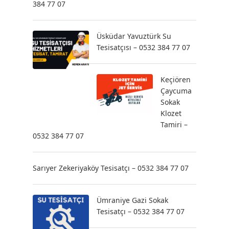
384 77 07
Üsküdar Yavuztürk Su
Tesisatçısı – 0532 384 77 07
Keçiören
Çaycuma
Sokak
Klozet
Tamiri –
0532 384 77 07
Sarıyer Zekeriyaköy Tesisatçı – 0532 384 77 07
Ümraniye Gazi Sokak
Tesisatçı – 0532 384 77 07