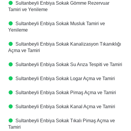
Sultanbeyli Enbiya Sokak Gömme Rezervuar
Tamiri ve Yenileme
Sultanbeyli Enbiya Sokak Musluk Tamiri ve
Yenileme
Sultanbeyli Enbiya Sokak Kanalizasyon Tıkanıklığı
Açma ve Tamiri
Sultanbeyli Enbiya Sokak Su Arıza Tespiti ve Tamiri
Sultanbeyli Enbiya Sokak Logar Açma ve Tamiri
Sultanbeyli Enbiya Sokak Pimaş Açma ve Tamiri
Sultanbeyli Enbiya Sokak Kanal Açma ve Tamiri
Sultanbeyli Enbiya Sokak Tıkalı Pimaş Açma ve
Tamiri