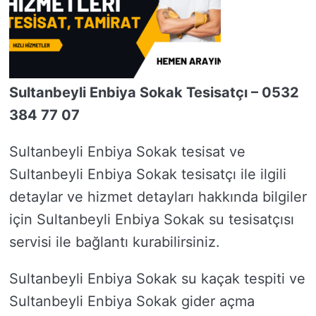
Sultanbeyli Enbiya Sokak Tesisatçı – 0532
384 77 07
Sultanbeyli Enbiya Sokak tesisat ve
Sultanbeyli Enbiya Sokak tesisatçı ile ilgili
detaylar ve hizmet detayları hakkında bilgiler
için Sultanbeyli Enbiya Sokak su tesisatçısı
servisi ile bağlantı kurabilirsiniz.
Sultanbeyli Enbiya Sokak su kaçak tespiti ve
Sultanbeyli Enbiya Sokak gider açma