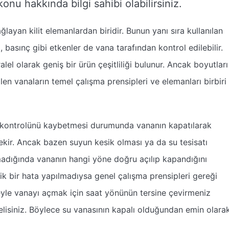
nu hakkında bilgi sahibi olabilirsiniz.
layan kilit elemanlardan biridir. Bunun yanı sıra kullanılan
, basınç gibi etkenler de vana tarafından kontrol edilebilir.
lel olarak geniş bir ürün çeşitliliği bulunur. Ancak boyutları
n vanaların temel çalışma prensipleri ve elemanları birbiri
ki kontrolünü kaybetmesi durumunda vananın kapatılarak
ekir. Ancak bazen suyun kesik olması ya da su tesisatı
lmadığında vananın hangi yöne doğru açılıp kapandığını
nik bir hata yapılmadıysa genel çalışma prensipleri gereği
deyle vanayı açmak için saat yönünün tersine çevirmeniz
elisiniz. Böylece su vanasının kapalı olduğundan emin olara