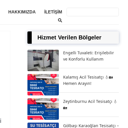
HAKKIMIZDA
İLETIŞIM
Hizmet Verilen Bölgeler
Engelli Tuvaleti: Erişilebilir
ve Konforlu Kullanım
Kalamış Acil Tesisatçı 💧🏡
Hemen Arayın!
Zeytinburnu Acil Tesisatçı 💧
🏡
i
Gölbaşı Karaoğlan Tesisatçı –