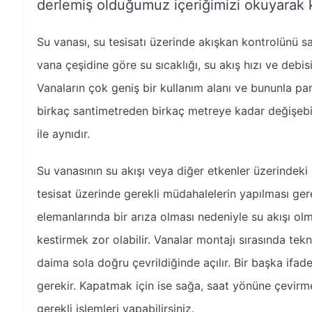
derlemiş olduğumuz içeriğimizi okuyarak ko
Su vanası, su tesisatı üzerinde akışkan kontrolünü sağ
vana çeşidine göre su sıcaklığı, su akış hızı ve debisi
Vanaların çok geniş bir kullanım alanı ve bununla para
birkaç santimetreden birkaç metreye kadar değişebile
ile aynıdır.
Su vanasının su akışı veya diğer etkenler üzerinde
tesisat üzerinde gerekli müdahalelerin yapılması ger
elemanlarında bir arıza olması nedeniyle su akışı o
kestirmek zor olabilir. Vanalar montajı sırasında tek
daima sola doğru çevrildiğinde açılır. Bir başka ifa
gerekir. Kapatmak için ise sağa, saat yönüne çevirm
gerekli işlemleri yapabilirsiniz.