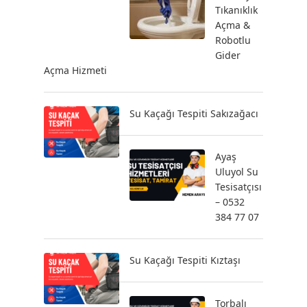
Tıkanıklık
Açma &
Robotlu
Gider
Açma Hizmeti
Su Kaçağı Tespiti Sakızağacı
Ayaş
Uluyol Su
Tesisatçısı
– 0532
384 77 07
Su Kaçağı Tespiti Kıztaşı
Torbalı