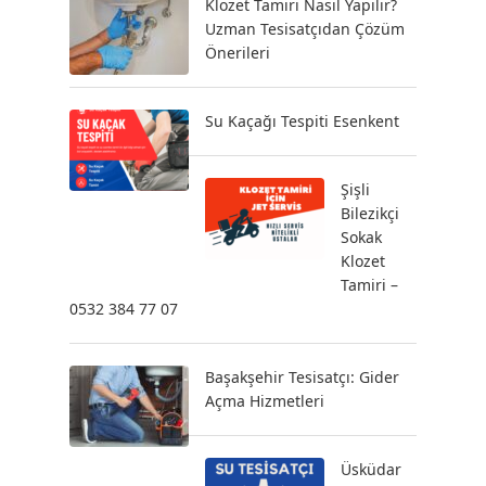
Klozet Tamiri Nasıl Yapılır?
Uzman Tesisatçıdan Çözüm
Önerileri
Su Kaçağı Tespiti Esenkent
Şişli
Bilezikçi
Sokak
Klozet
Tamiri –
0532 384 77 07
Başakşehir Tesisatçı: Gider
Açma Hizmetleri
Üsküdar