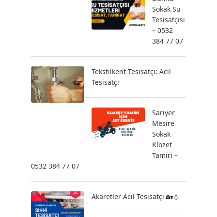
Sokak Su
Tesisatçısı
– 0532
384 77 07
Tekstilkent Tesisatçı: Acil
Tesisatçı
Sarıyer
Mesire
Sokak
Klozet
Tamiri –
0532 384 77 07
Akaretler Acil Tesisatçı 🏡💧