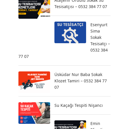
Ataşehir Ordulu Sokak Su
Tesisatçısı – 0532 384 77 07
Esenyurt
Sima
Sokak
Tesisatçı –
0532 384
77 07
Üsküdar Nur Baba Sokak
Klozet Tamiri – 0532 384 77
07
Su Kaçağı Tespiti Nişancı
Emin