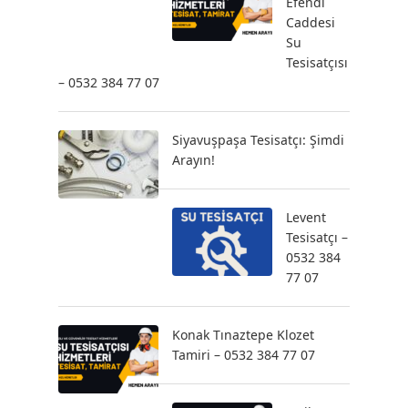
Efendi
Caddesi
Su
Tesisatçısı
– 0532 384 77 07
Siyavuşpaşa Tesisatçı: Şimdi
Arayın!
Levent
Tesisatçı –
0532 384
77 07
Konak Tınaztepe Klozet
Tamiri – 0532 384 77 07