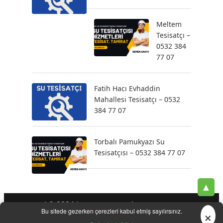
Meltem
Tesisatçı –
0532 384
77 07
Fatih Hacı Evhaddin
Mahallesi Tesisatçı – 0532
384 77 07
Torbalı Pamukyazı Su
Tesisatçısı – 0532 384 77 07
▲
| © 2024 |
-
-
-
Tesisatçı
Acil Tesisatçı
İstanbul Tesisatçı
Klozet
×
Bu sitede gezerken çerezleri kabul etmiş sayılırsınız.
-
-
-
-
Tamiri
Su Kaçak Tespiti
Su Tesisatçı
Su Tesisat Hizmetleri
-