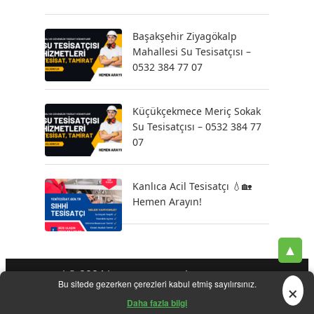
Başakşehir Ziyagökalp
Mahallesi Su Tesisatçısı –
0532 384 77 07
Küçükçekmece Meriç Sokak
Su Tesisatçısı – 0532 384 77
07
Kanlıca Acil Tesisatçı 💧🏡
Hemen Arayın!
▲
| © 2024 |
-
-
-
Tesisatçı
Acil Tesisatçı
İstanbul Tesisatçı
Klozet
×
Bu sitede gezerken çerezleri kabul etmiş sayılırsınız.
-
-
-
-
Tamiri
Su Kaçak Tespiti
Su Tesisatçı
Su Tesisat Hizmetleri
-
Tıkanıklık Açma
Yeni Tesisat Hizmetleri
Daha fazla bilgi