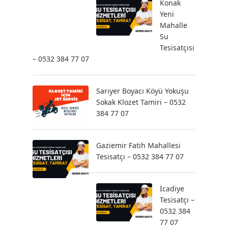
Konak
Yeni
Mahalle
Su
Tesisatçısı
– 0532 384 77 07
Sarıyer Boyacı Köyü Yokuşu
Sokak Klozet Tamiri – 0532
384 77 07
Gaziemir Fatih Mahallesi
Tesisatçı – 0532 384 77 07
İcadiye
Tesisatçı –
0532 384
77 07