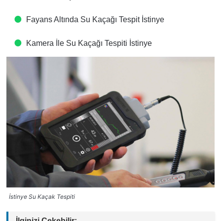
Fayans Altında Su Kaçağı Tespit​ İstinye
Kamera İle Su Kaçağı Tespiti​ İstinye
İstinye Su Kaçak Tespiti
İlginizi Çekebilir: