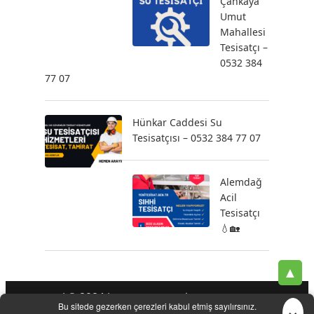
Çankaya
Umut
Mahallesi
Tesisatçı –
0532 384
77 07
Hünkar Caddesi Su
Tesisatçısı – 0532 384 77 07
Alemdağ
Acil
Tesisatçı
💧🏡
▲
| © 2024 |
-
-
-
Tesisatçı
Acil Tesisatçı
İstanbul Tesisatçı
Klozet
×
Bu sitede gezerken çerezleri kabul etmiş sayılırsınız.
-
-
-
-
Tamiri
Su Kaçak Tespiti
Su Tesisatçı
Su Tesisat Hizmetleri