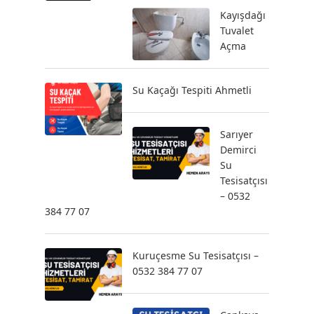
Kayışdağı
Tuvalet
Açma
Su Kaçağı Tespiti Ahmetli
Sarıyer
Demirci
Su
Tesisatçısı
– 0532
384 77 07
Kuruçesme Su Tesisatçısı –
0532 384 77 07